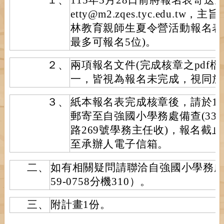
etty@m2.zqes.tyc.edu.
林教育親師生夏令營活動報名表
最多可報名5位)。
２、
兩項報名文件(完成核章之pdf檔及
一，皆視為報名未完成，視同放
３、
紙本報名表完成核章後，請於115
郵寄至自強國小學務處備查(33
路269號學務主任收)，報名截
至承辦人電子信箱。
二、
如有相關疑問請聯洽自強國小學務處
59-0758分機310）。
三、
附計畫1份。