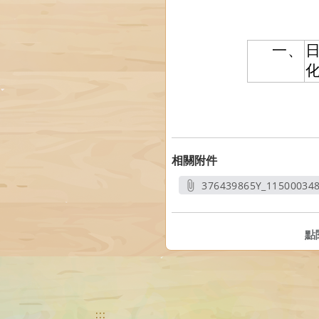
一、
日
相關附件
376439865Y_11500034
另開
點
:::