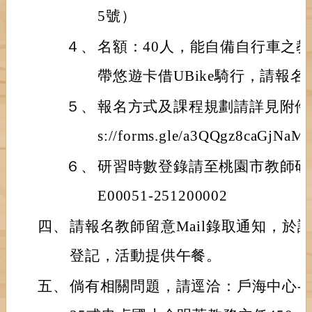
5號）
４、
名額：40人，能自備自行車之
帶悠遊卡借UBike騎行，請報
５、
報名方式及課程規劃請詳見附件或Go
s://forms.gle/a3QQgz8caGjNaM
６、
研習時數登錄請至桃園市教師研
E00051-251200002
四、
請報名教師留意Mail錄取通知，於
登記，活動提供午餐。
五、
倘有相關問題，請逕洽：戶海中心-李宛庭