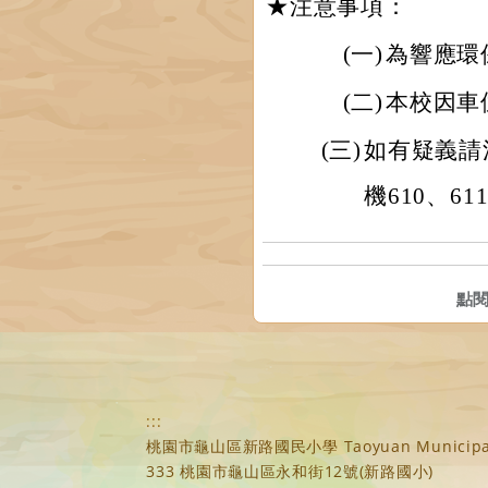
★
注意事項：
(一)
為響應環
(二)
本校因車
(三)
如有疑義請洽
機610、61
點
:::
桃園市龜山區新路國民小學 Taoyuan Municipal Xi
333 桃園市龜山區永和街12號(新路國小)