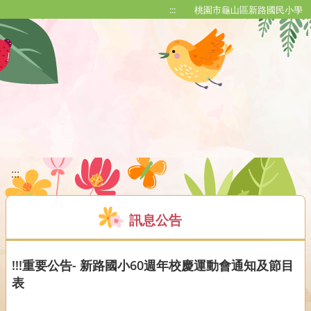
移至網頁之主要內容區位置
:::
桃園市龜山區新路國民小學
:::
訊息公告
!!!重要公告- 新路國小60週年校慶運動會通知及節目
表