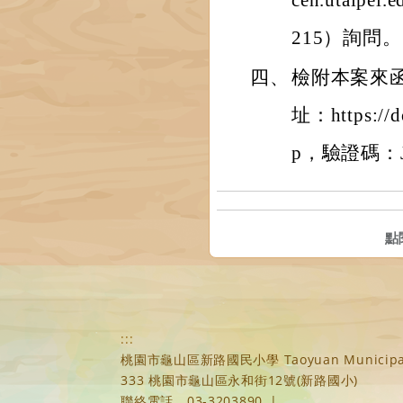
cen.utai
215）詢問。
四、
檢附本案來
址：https://do
p，驗證碼：J
點
:::
桃園市龜山區新路國民小學 Taoyuan Municipal Xi
333 桃園市龜山區永和街12號(新路國小)
聯絡電話
03-3203890
|