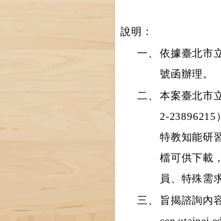
說明：
一、
依據臺北市立大
號函辦理。
二、
本案臺北市
2-2389
特教知能研
檔可供下載
員、特殊需
三、
旨揭諮詢內容