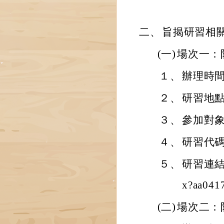
二、
旨揭研習相
(一)
場次一：
１、
辦理時間：
２、
研習地
３、
參加對
４、
研習代碼：
５、
研習連結：ht
x?aa041
(二)
場次二：