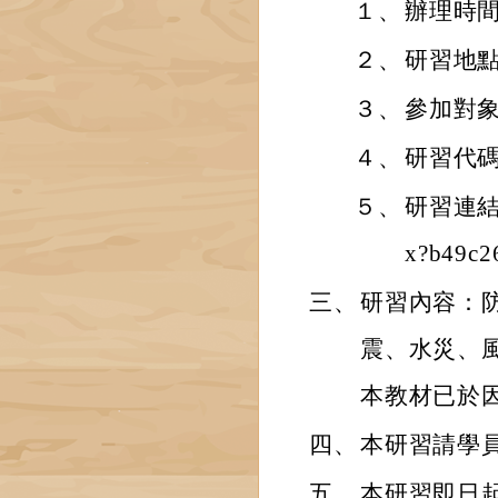
１、
辦理時間：
２、
研習地點
３、
參加對
４、
研習代碼：
５、
研習連結：ht
x?b49c2
三、
研習內容：
震、水災、
本教材已於
四、
本研習請學
五、
本研習即日