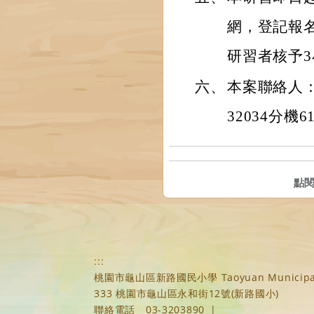
網，登記報
研習者核予
六、
本案聯絡人：
32034分機6
點
:::
桃園市龜山區新路國民小學 Taoyuan Municipal Xi
333 桃園市龜山區永和街12號(新路國小)
聯絡電話
03-3203890
|