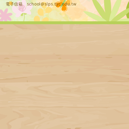
電子信箱
school@slps.tyc.edu.tw