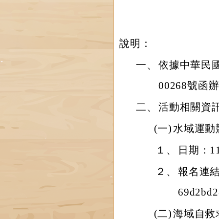
說明：
一、
依據中華民國
00268號函
二、
活動相關資
(一)
水域運動
１、
日期：1
２、
報名連結：ht
69d2bd
(二)
海域自救