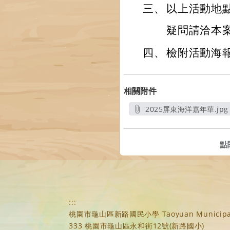
三、
以上活動地
疑問請洽本案聯
四、
檢附活動海
相關附件
2025屏東海洋嘉年華.jpg
另開新視窗
點
:::
桃園市龜山區新路國民小學 Taoyuan Municipal Xi
333 桃園市龜山區永和街12號(新路國小)