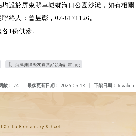
點均設於屏東縣車城鄉海口公園沙灘，如有相關
絡人：曾昱彰，07-6171126。
報各1份供參。
海洋無障礙友愛共好親海計畫.jpg
另開新視窗
閱數：
74
|
最後更新日期：
2025-06-18
|
下架日期：
Invalid d
n Lu Elementary School