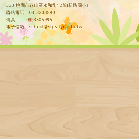
333 桃園市龜山區永和街12號(新路國小)
聯絡電話
03-3203890
|
傳真
03-3505995
電子信箱
school@slps.tyc.edu.tw