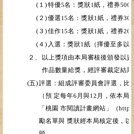
(１)
特優5名：獎狀1紙，禮券500
(２)
優選15名：獎狀1紙，禮券30
(３)
佳作15名：獎狀1紙，禮券20
(４)
入選：獎狀1紙（擇優至多以參
２、
以上獎項由本局審核後頒發以資
作品數量給獎，經評審裁定結果
(五)
評選：組成評審委員會評選，比
（預 定每年6月與12月，依本
「桃園 市閱讀計畫網站」（http://re
勵名單與 獎狀經本局核定後，以
頒。